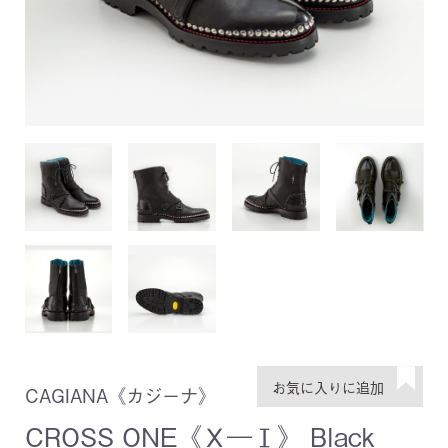
CAGIANA《カジーナ》
CROSS ONE《Ｘ―Ⅰ》 Black