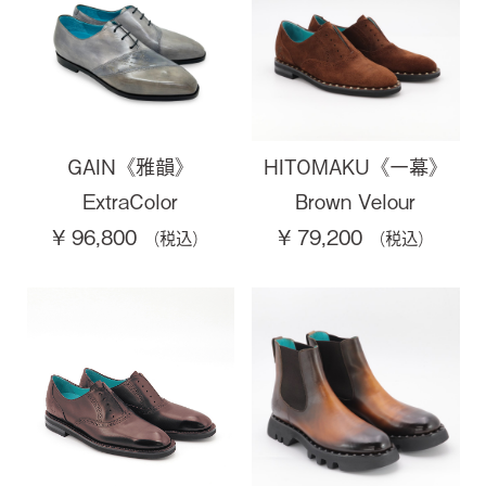
GAIN《雅韻》
HITOMAKU《一幕》
ExtraColor
Brown Velour
¥ 96,800
¥ 79,200