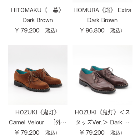
HITOMAKU《一幕》
HOMURA《焔》 Extra
Dark Brown
Dark Brown
¥ 79,200
¥ 96,800
HOZUKI《鬼灯》
HOZUKI《鬼灯》＜ス
Camel Velour ［外…
タッズVer.＞ Dark …
¥ 79,200
¥ 79,200