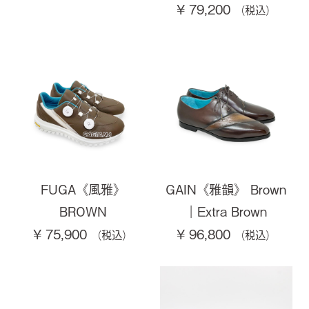
¥ 79,200
FUGA《風雅》
GAIN《雅韻》 Brown
BROWN
｜Extra Brown
¥ 75,900
¥ 96,800