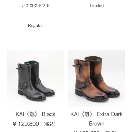
カタログギフト
Limited
Regular
KAI《魁》 Black
KAI《魁》 Extra Dark
Brown
¥ 129,800