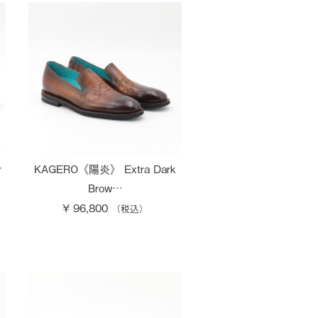
r
KAGERO《陽炎》 Extra Dark
Brow…
¥ 96,800