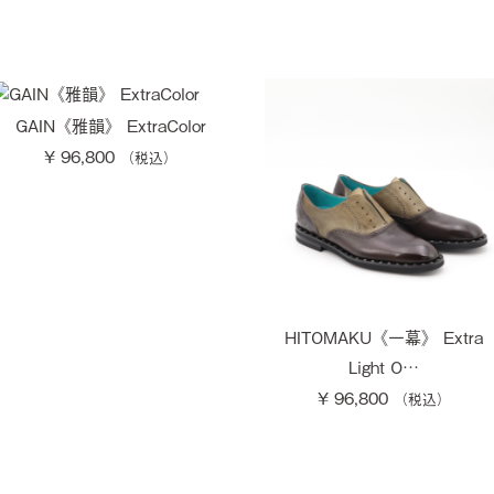
GAIN《雅韻》 ExtraColor
¥ 96,800
HITOMAKU《一幕》 Extra
Light O…
¥ 96,800