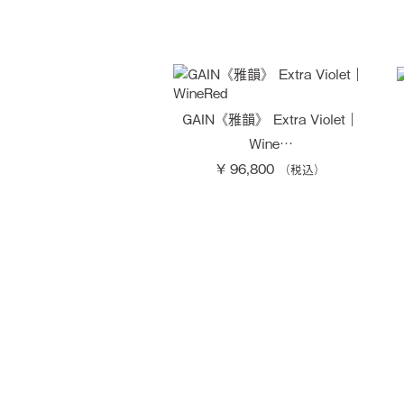
GAIN《雅韻》 Extra Violet｜
Wine…
¥ 96,800