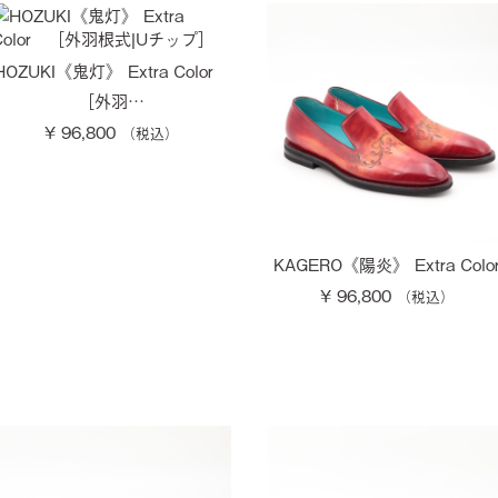
HOZUKI《鬼灯》 Extra Color
［外羽…
¥ 96,800
KAGERO《陽炎》 Extra Colo
¥ 96,800