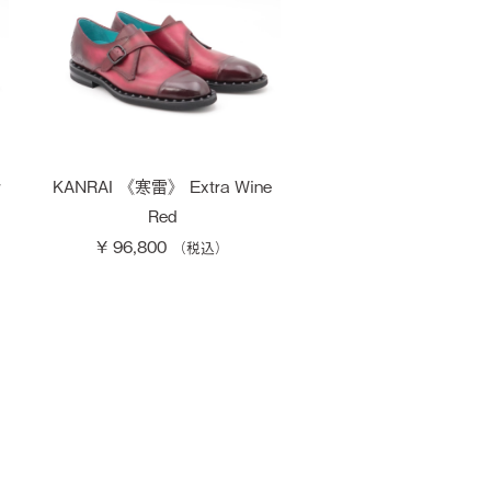
r
KANRAI 《寒雷》 Extra Wine
Red
¥ 96,800