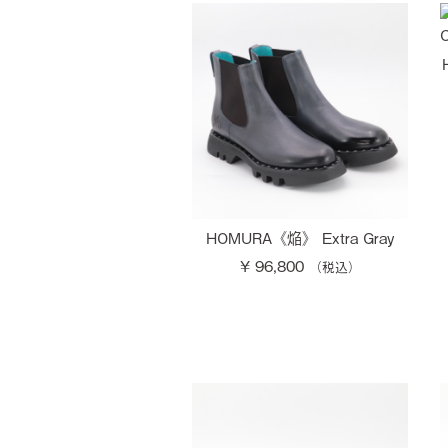
HOMURA《焔》 Extra Gray
¥ 96,800