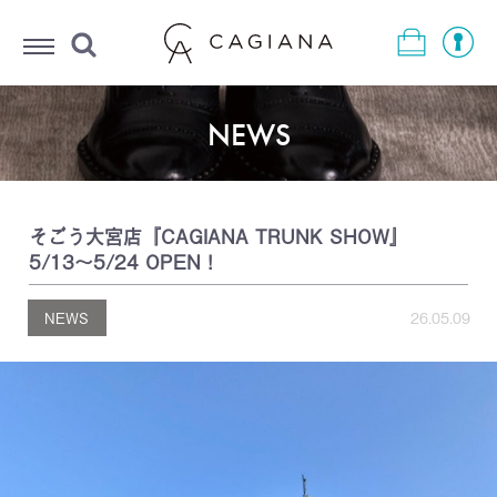
Menu
NEWS
そごう大宮店『CAGIANA TRUNK SHOW』
5/13～5/24 OPEN！
NEWS
26.05.09