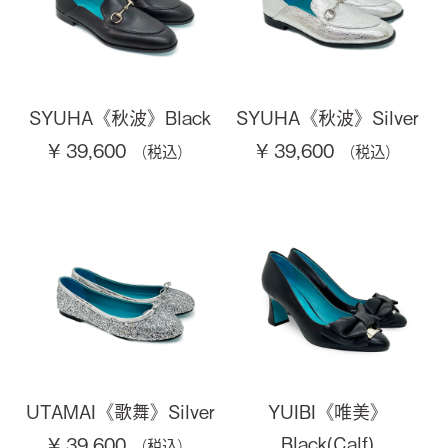
SYUHA《秋波》Black
SYUHA《秋波》Silver
¥ 39,600
¥ 39,600
UTAMAI《歌舞》Silver
YUIBI《唯美》
Black(Calf)
¥ 39,600