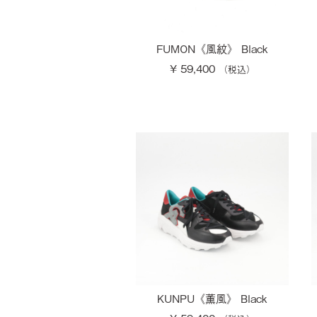
FUMON《風紋》 Black
¥ 59,400
KUNPU《薫風》 Black