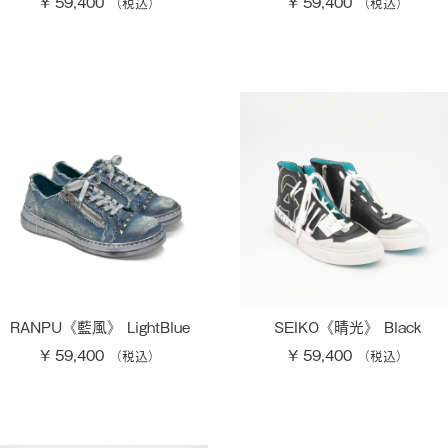
¥ 59,400
¥ 59,400
RANPU《藍風》 LightBlue
SEIKO《晴光》 Black
¥ 59,400
¥ 59,400