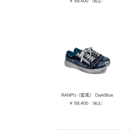
¥ 59,400
RANPU《藍風》 DarkBlue
¥ 59,400