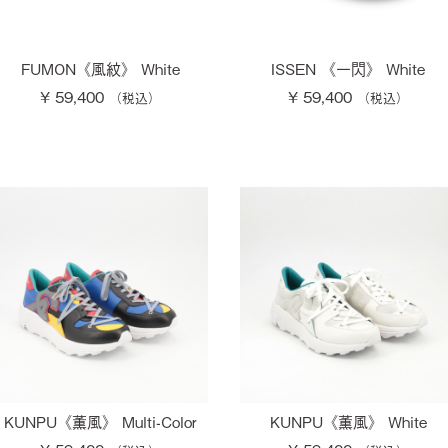
FUMON《風紋》 White
ISSEN 《一閃》 White
¥ 59,400
¥ 59,400
KUNPU《薫風》 Multi-Color
KUNPU《薫風》 White