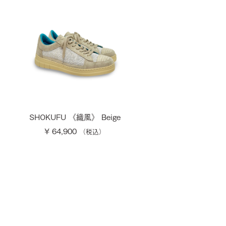
SHOKUFU 《織風》 Beige
¥ 64,900