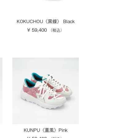
KOKUCHOU《黒蝶》 Black
¥ 59,400
KUNPU《薫風》Pink