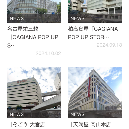
NEWS
NEWS
名古屋栄三越
柏高島屋『CAGIANA
『CAGIANA POP UP
POP UP STOR…
S…
2024.09.18
2024.10.02
NEWS
NEWS
『そごう 大宮店
『天満屋 岡山本店