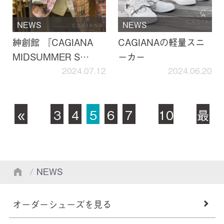
NEWS
NEWS
紳創館 『CAGIANA
CAGIANAの軽量スニ
MIDSUMMER S…
ーカー
2024.07.12
2024.06.20
«
...
3
4
5
6
7
...
10
...
最
先
後
頭
»
/
NEWS
オーダーシューズを見る