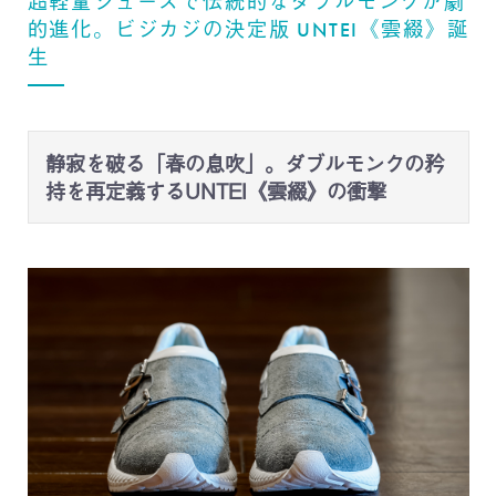
超軽量シューズで伝統的なダブルモンクが劇
的進化。ビジカジの決定版 UNTEI《雲綴》誕
生
静寂を破る「春の息吹」。ダブルモンクの矜
持を再定義するUNTEI《雲綴》の衝撃