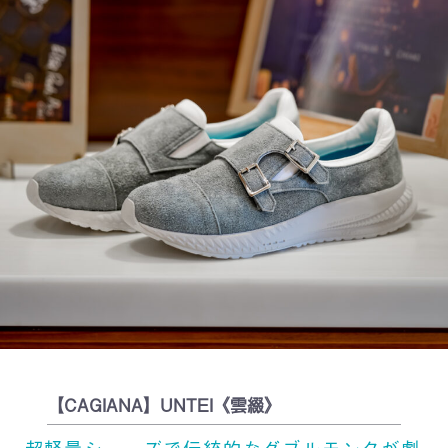
【CAGIANA】UNTEI《雲綴》