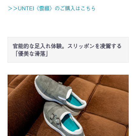
＞＞UNTEI《雲綴》のご購入はこちら
官能的な足入れ体験。スリッポンを凌駕する
「優美な滑落」