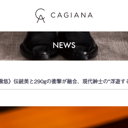
NEWS
U《雲悠》伝統美と290gの衝撃が融合、現代紳士の“浮遊す