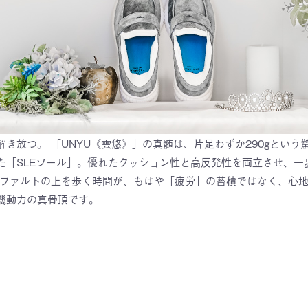
き放つ。 「UNYU《雲悠》」の真髄は、片足わずか290gとい
た「SLEソール」。優れたクッション性と高反発性を両立させ、一
スファルトの上を歩く時間が、もはや「疲労」の蓄積ではなく、心
機動力の真骨頂です。