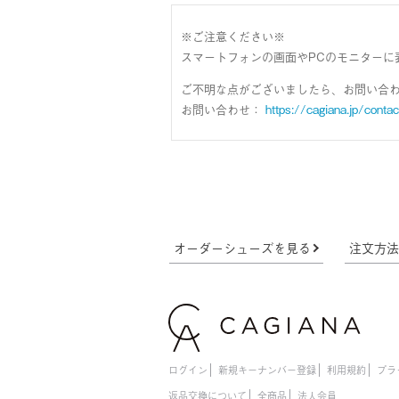
※ご注意ください※
スマートフォンの画面やPCのモニターに
ご不明な点がございましたら、お問い合
お問い合わせ：
https://cagiana.jp/contac
オーダーシューズを見る
注文方
ログイン
新規キーナンバー登録
利用規約
プラ
返品交換について
全商品
法人会員