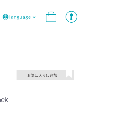
language
ck