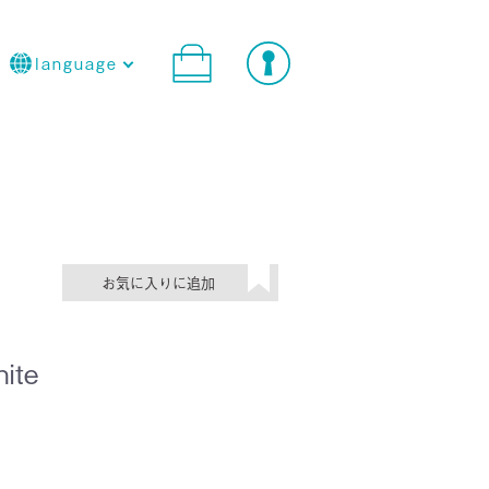
language
ite