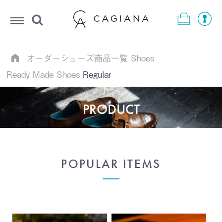
Menu
オーダーシューズ商品一覧
Shoes
Ready Made Shoes
Regular
PRODUCT
POPULAR ITEMS