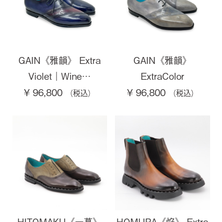
GAIN《雅韻》 Extra
GAIN《雅韻》
Violet｜Wine…
ExtraColor
¥ 96,800
¥ 96,800
HITOMAKU《一幕》
HOMURA《焔》 Extra