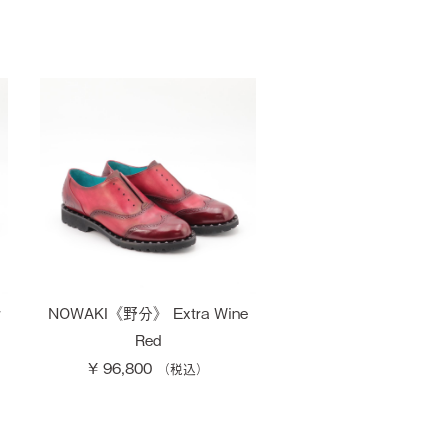
r
NOWAKI《野分》 Extra Wine
Red
¥ 96,800