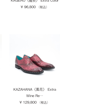
KAGERO《陽炎》 Extra Color
¥ 96,800
KAZAHANA《風花》 Extra
Wine Re…
¥ 129,800