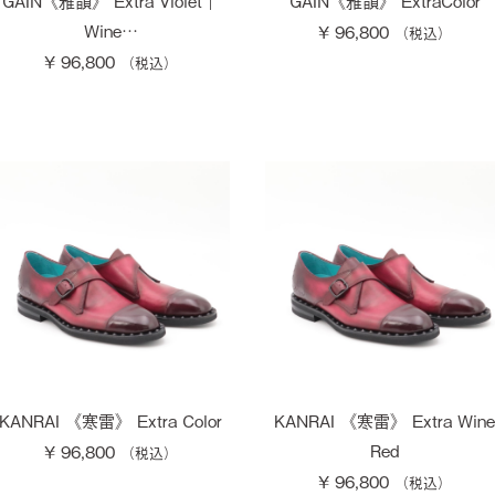
GAIN《雅韻》 Extra Violet｜
GAIN《雅韻》 ExtraColor
Wine…
¥ 96,800
¥ 96,800
KANRAI 《寒雷》 Extra Color
KANRAI 《寒雷》 Extra Wine
Red
¥ 96,800
¥ 96,800