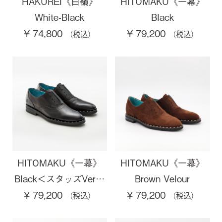
HAKUREI《白嶺》
HITOMAKU《一幕》
White-Black
Black
¥ 74,800
¥ 79,200
HITOMAKU《一幕》
HITOMAKU《一幕》
Black＜スタッズVer…
Brown Velour
¥ 79,200
¥ 79,200