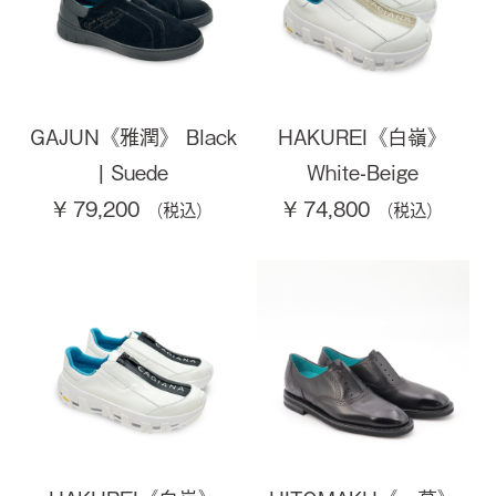
GAJUN《雅潤》 Black
HAKUREI《白嶺》
| Suede
White-Beige
¥ 79,200
¥ 74,800